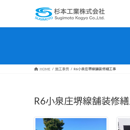
コ
ナ
ン
ビ
テ
ゲ
ン
ー
ツ
シ
へ
ョ
ス
ン
キ
に
ッ
移
プ
動
HOME
施工事例
R6小泉庄堺線舗装修繕工事
R6小泉庄堺線舗装修