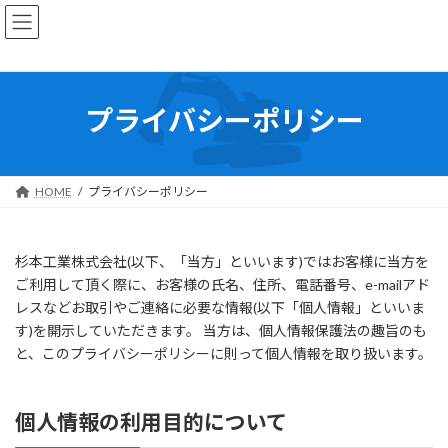
コ
ナ
ン
ビ
テ
ゲ
ン
ー
ツ
シ
プライバシーポリシー
へ
ョ
ス
ン
キ
に
ッ
移
HOME
プライバシーポリシー
プ
動
杉本工業株式会社(以下、「当方」といいます)ではお客様に当方を
ご利用して頂く際に、お客様の氏名、住所、電話番号、e-mailアド
レスなどお取引やご連絡に必要な情報(以下「個人情報」といいま
す)を開示していただきます。 当方は、個人情報保護法の趣旨のも
と、このプライバシーポリシーに則って個人情報を取り扱います。
個人情報の利用目的について