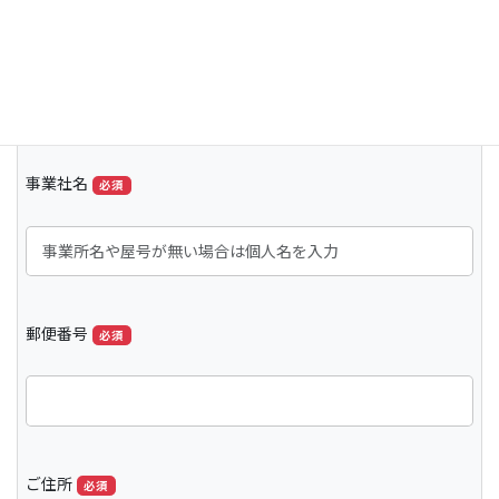
メールでのお問い合わせ
下記のフォームでうまく送信出来ないときは
info@sugimotokogyo.com
まで直接連絡をお願いいたします。
事業社名
必須
郵便番号
必須
ご住所
必須