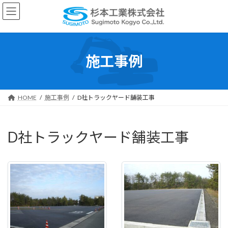
コ
ナ
ン
ビ
テ
ゲ
ン
ー
ツ
シ
施工事例
へ
ョ
ス
ン
キ
に
ッ
移
HOME
施工事例
D社トラックヤード舗装工事
プ
動
D社トラックヤード舗装工事