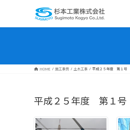
コ
ナ
ン
ビ
テ
ゲ
ン
ー
ツ
シ
へ
ョ
ス
ン
キ
に
ッ
移
プ
動
HOME
施工事例
土木工事
平成２５年度 第１号
平成２５年度 第１号