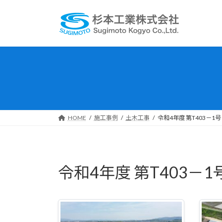
コ
ナ
ン
ビ
テ
ゲ
ン
ー
ツ
シ
へ
ョ
ス
ン
キ
に
ッ
移
プ
動
HOME
施工事例
土木工事
令和4年度 第T403－
令和4年度 第T403