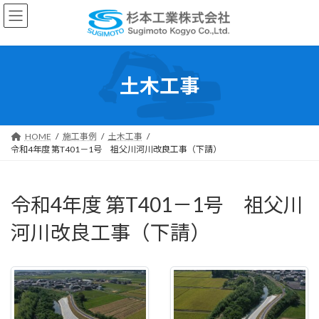
コ
ナ
ン
ビ
テ
ゲ
ン
ー
ツ
シ
土木工事
へ
ョ
ス
ン
キ
に
ッ
移
HOME
施工事例
土木工事
プ
動
令和4年度 第T401－1号 祖父川河川改良工事（下請）
令和4年度 第T401－1号 祖父川
河川改良工事（下請）